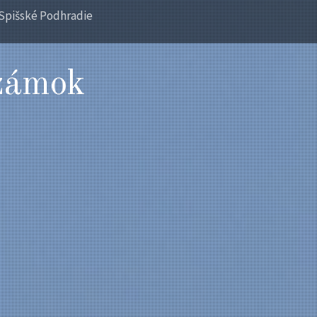
Spišské Podhradie
zámok