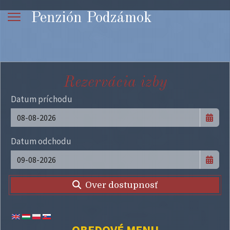
Penzión Podzámok
Rezervácia izby
Datum príchodu
Datum odchodu
Over dostupnosť
OBEDOVÉ MENU