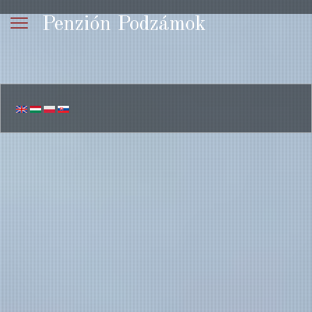
Penzión Podzámok