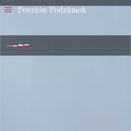
Penzión Podzámok